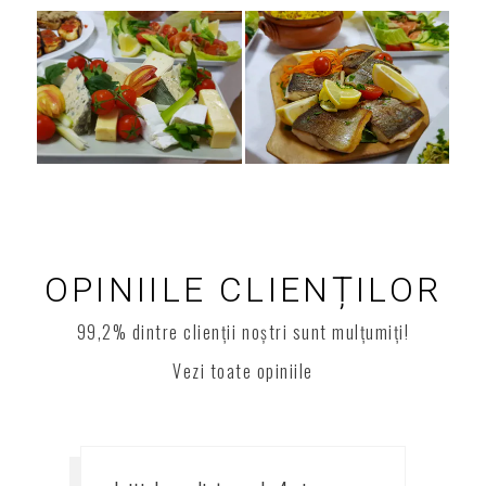
Galerie
OPINIILE CLIENȚILOR
99,2% dintre clienții noștri sunt mulțumiți!
Vezi toate opiniile