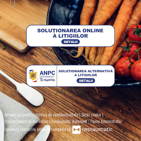
A.N.P.C.
A.N.P.C. – SAL
Termeni și condiții
|
Politica de confidențialitate
|
Setări cookie
|
Consimțământ de marketing
|
Accessibility statement
|
Panou Administrator
Lansează comenzile online în compania ta!