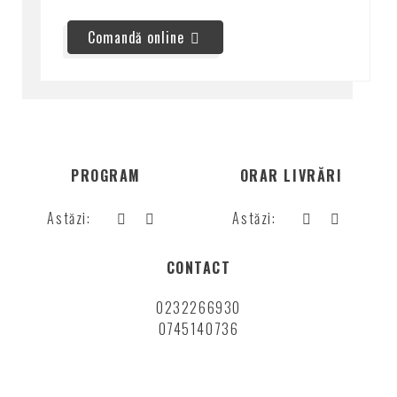
Comandă online
Despre noi
PROGRAM
ORAR LIVRĂRI
Astăzi:
Astăzi:
CONTACT
0232266930
0745140736