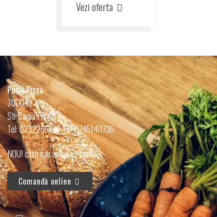
Vezi oferta
Puffy Pizza
700049 Iasi
Str Carpati nr 10
Tel: 0232266930 Tel: 0745140736
NOU! cash sau online cu cardul
Comandă online